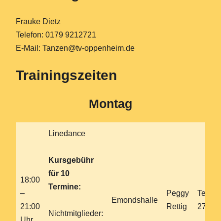
Frauke Dietz
Telefon: 0179 9212721
E-Mail: Tanzen@tv-oppenheim.de
Trainingszeiten
Montag
Linedance
Kursgebühr
für 10
18:00
Termine:
–
Peggy
Tel. 0
Emondshalle
21:00
Rettig
27760
Nichtmitglieder:
Uhr